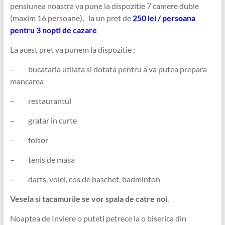
pensiunea noastra va pune la dispozitie 7 camere duble
(maxim 16 persoane), la un pret de
250 lei / persoana
pentru 3 nopti de cazare
La acest pret va punem la dispozitie :
– bucataria utilata si dotata pentru a va putea prepara
mancarea
– restaurantul
– gratar in curte
– foisor
– tenis de masa
– darts, volei, cos de baschet, badminton
Vesela si tacamurile se vor spala de catre noi
.
Noaptea de Inviere o puteti petrece la o biserica din