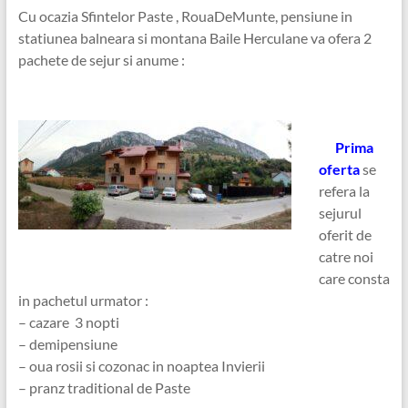
Cu ocazia Sfintelor Paste , RouaDeMunte, pensiune in
statiunea balneara si montana Baile Herculane va ofera 2
pachete de sejur si anume :
Prima
oferta
se
refera la
sejurul
oferit de
catre noi
care consta
in pachetul urmator :
– cazare 3 nopti
– demipensiune
– oua rosii si cozonac in noaptea Invierii
– pranz traditional de Paste