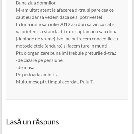
Buna ziua domnilor,
M-am uitat atent la afacerea d-tra. si pare cea ce
caut eu dar sa vedem daca se si potriveste!
In luna iunie sau iulie 2012 asi dori sa vin cu cati-
va prieteni sa stam la d-tra. o saptamana sau doua
(depinde de vreme). Noi ne petrecem concediile cu
motocicletele (enduro) si facem ture in muntii.
Ptr. o organizare buna imi trebuie preturile d-tra.:
-de cazare pe pensiune,
-de masa,
Pe perioada amintita.
Multumesc ptr. timpul acordat. Puiu T.
Lasă un răspuns