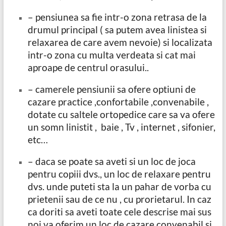
– pensiunea sa fie intr-o zona retrasa de la
drumul principal ( sa putem avea linistea si
relaxarea de care avem nevoie) si localizata
intr-o zona cu multa verdeata si cat mai
aproape de centrul orasului..
– camerele pensiunii sa ofere optiuni de
cazare practice ,confortabile ,convenabile ,
dotate cu saltele ortopedice care sa va ofere
un somn linistit , baie , Tv , internet , sifonier,
etc…
– daca se poate sa aveti si un loc de joca
pentru copiii dvs., un loc de relaxare pentru
dvs. unde puteti sta la un pahar de vorba cu
prietenii sau de ce nu , cu prorietarul. In caz
ca doriti sa aveti toate cele descrise mai sus
noi va oferim un loc de cazare convenabil si