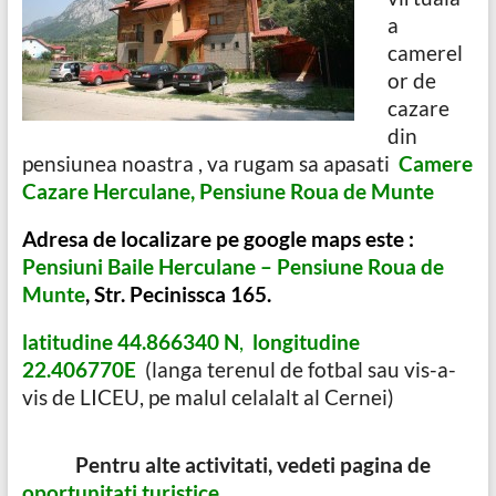
a
camerel
or de
cazare
din
pensiunea noastra , va rugam sa apasati
Camere
Cazare Herculane, Pensiune Roua de Munte
Adresa de localizare pe google maps este :
Pensiuni Baile Herculane – Pensiune Roua de
Munte
, Str. Pecinissca 165.
latitudine 44.866340
N
,
longitudine
22.406770
E
(langa terenul de fotbal sau vis-a-
vis de LICEU, pe malul celalalt al Cernei)
Pentru alte activitati, vedeti pagina de
oportunitati turistice
.