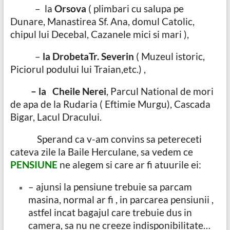
– la
Orsova
( plimbari cu salupa pe
Dunare, Manastirea Sf. Ana, domul Catolic,
chipul lui Decebal, Cazanele mici si mari ),
–
la
Drobeta
Tr. Severin
( Muzeul istoric,
Piciorul podului lui Traian,etc.) ,
– la Cheile Nerei
, Parcul National de mori
de apa de la Rudaria ( Eftimie Murgu), Cascada
Bigar, Lacul Dracului.
Sperand ca v-am convins sa petereceti
cateva zile la Baile Herculane, sa vedem ce
PENSIUNE
ne alegem si care ar fi atuurile ei:
– ajunsi la pensiune trebuie sa parcam
masina, normal ar fi , in parcarea pensiunii ,
astfel incat bagajul care trebuie dus in
camera, sa nu ne creeze indisponibilitate…