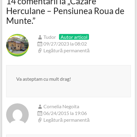
14 comentarii la „
Cazare
Herculane – Pensiunea Roua de
Munte.
”
Tudor
Autor articol
09/27/2023 la 08:02
Legătură permanentă
Va asteptam cu mult drag!
Cornelia Negoita
06/24/2015 la 19:06
Legătură permanentă