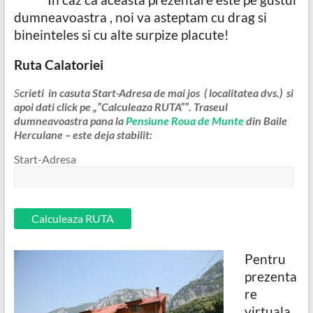
dumneavoastra , noi va asteptam cu drag si
bineinteles si cu alte surpize placute!
Ruta Calatoriei
S
crieti in casuta Start-Adresa de mai jos ( localitatea dvs.) si
apoi dati click pe „”Calculeaza RUTA””. Traseul
dumneavoastra pana la
Pensiune Roua de Munte
din Baile
Herculane – este deja stabilit:
Start-Adresa
Pentru
prezenta
re
virtuala