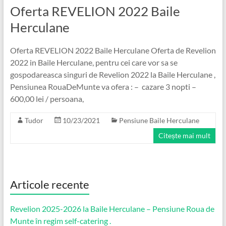
Oferta REVELION 2022 Baile
Herculane
Oferta REVELION 2022 Baile Herculane Oferta de Revelion
2022 in Baile Herculane, pentru cei care vor sa se
gospodareasca singuri de Revelion 2022 la Baile Herculane ,
Pensiunea RouaDeMunte va ofera : – cazare 3 nopti –
600,00 lei / persoana,
Tudor
10/23/2021
Pensiune Baile Herculane
Citește mai mult
Articole recente
Revelion 2025-2026 la Baile Herculane – Pensiune Roua de
Munte în regim self-catering .