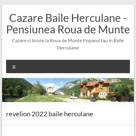
Skip
to
Cazare Baile Herculane -
content
Pensiunea Roua de Munte
Cazare si liniste la Roua de Munte.Popasul tau in Baile
Herculane
Meniu
revelion 2022 baile herculane