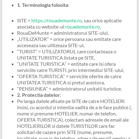
1. Terminologia folosita:
SITE =
https://rouademunte.ro
, sau orice aplicatie
asociata cu website-ul
rouademunte.ro
,
RouaDeMunte = administratorul SITE-ului,
„UTILIZATOR” = orice persoana sau entitate care
acceseaza sau ulilizeaza SITE-ul,
“TURIST” = UTILIZATORUL care contacteaza o
UNITATE TURISTICA listata pe SITE,
“UNITATE TURISTICA” = entitate care îsi ofera
serviciile catre TURISTI, prin intermediul SITE-ului,
“OFERTA TURISTICA” = serviciile oferite de catre
UNITATEA TURISTICA si pretul acestora,
“PENSIUNEA” = administratorul unitatii turistice.
2. Protectia datelor:
Pe langa datele afisate pe SITE de catre HOTELIERI
însisi, cu acordul si intentia vadita de a le face publice (,
nume si prenume HOTELIER, numar de telefon,
OFERTA TURISTICA), colectam adresele de email ale
HOTELIERILOR si datele TURISTILOR care fac
solicitari de cazare prin SITE (nume, prenume,
localitate, numar de telefon, adresa de email) pentru a