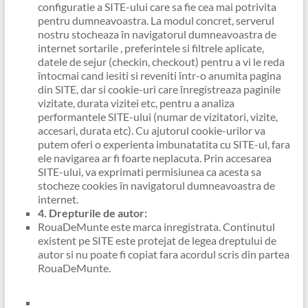
configuratie a SITE-ului care sa fie cea mai potrivita
pentru dumneavoastra. La modul concret, serverul
nostru stocheaza în navigatorul dumneavoastra de
internet sortarile , preferintele si filtrele aplicate,
datele de sejur (checkin, checkout) pentru a vi le reda
întocmai cand iesiti si reveniti într-o anumita pagina
din SITE, dar si cookie-uri care înregistreaza paginile
vizitate, durata vizitei etc, pentru a analiza
performantele SITE-ului (numar de vizitatori, vizite,
accesari, durata etc). Cu ajutorul cookie-urilor va
putem oferi o experienta imbunatatita cu SITE-ul, fara
ele navigarea ar fi foarte neplacuta. Prin accesarea
SITE-ului, va exprimati permisiunea ca acesta sa
stocheze cookies în navigatorul dumneavoastra de
internet.
4. Drepturile de autor:
RouaDeMunte este marca inregistrata. Continutul
existent pe SITE este protejat de legea dreptului de
autor si nu poate fi copiat fara acordul scris din partea
RouaDeMunte.