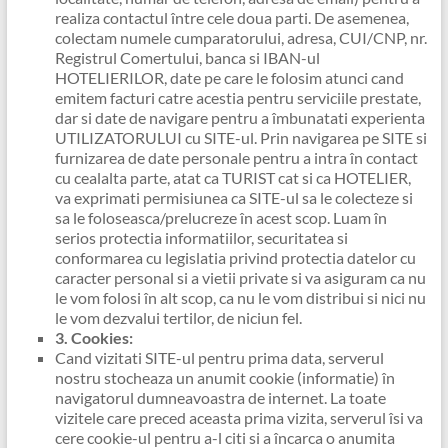
realiza contactul între cele doua parti. De asemenea,
colectam numele cumparatorului, adresa, CUI/CNP, nr.
Registrul Comertului, banca si IBAN-ul
HOTELIERILOR, date pe care le folosim atunci cand
emitem facturi catre acestia pentru serviciile prestate,
dar si date de navigare pentru a îmbunatati experienta
UTILIZATORULUI cu SITE-ul. Prin navigarea pe SITE si
furnizarea de date personale pentru a intra în contact
cu cealalta parte, atat ca TURIST cat si ca HOTELIER,
va exprimati permisiunea ca SITE-ul sa le colecteze si
sa le foloseasca/prelucreze în acest scop. Luam în
serios protectia informatiilor, securitatea si
conformarea cu legislatia privind protectia datelor cu
caracter personal si a vietii private si va asiguram ca nu
le vom folosi în alt scop, ca nu le vom distribui si nici nu
le vom dezvalui tertilor, de niciun fel.
3. Cookies:
Cand vizitati SITE-ul pentru prima data, serverul
nostru stocheaza un anumit cookie (informatie) în
navigatorul dumneavoastra de internet. La toate
vizitele care preced aceasta prima vizita, serverul îsi va
cere cookie-ul pentru a-l citi si a încarca o anumita